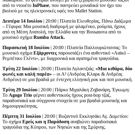
από το ντουέτο
InPhase
, που παντρεύει μοναδικά τον ήχο του
βιολιού με τις ηλεκτρονικές υφές του Mallet Station.
Δευτέρα 14 Ιουλίου
| 20:00 | Πλατεία Ελευθερίας, Πάνω Διάζωμα
– Γέφυρα: Μια μουσική διαδρομή με φλαμένκο, ρούμπα, ήχους
από τη Μέση Ανατολή, την Ελλάδα και την Bossanova από το
μουσικό σχήμα
Rumba Attack.
Παρασκευή 18 Ιουλίου
| 20:00 | Πλατεία Παλλουριώτισσας: Το
μουσικό σχήμα
Εξάρχοντες
παρουσιάζει ένα αυθεντικό «Λαϊκό –
Ρεμπέτικο Γλέντι», με διαχρονικά και αγαπημένα τραγούδια.
Τρίτη 22 Ιουλίου
| 20:00 | Πλατεία Αγλαντζιάς:
«Μια κιθάρα, δύο
φωνές και καλή παρέα»
– οι Α² (Ανδρέας Κλαρκ & Ανδρέας
Ανδρέου) σε μια βραδιά με έντεχνη ελληνική ροκ και ποπ μουσική.
Τρίτη 29 Ιουλίου
| 20:00 | Πάρκο Μιχαλάκη Ζηβανάρη, Έγκωμη:
Το
Agogo Trio
φέρνει αυθεντικούς ήχους post-bop τζαζ,
παραδοσιακά και σύγχρονα στοιχεία σε μια βραδιά μουσικής και
δημιουργικότητας.
Πέμπτη 31 Ιουλίου
| 20:00 | Βυζαντινό Εκκλησάκι Αγ. Δομετίου:
Το σχήμα
Εμείς και η Παράδοση
αναβιώνει παραδοσιακά
τραγούδια της Κύπρου, των Νησιών και της Σμύρνης.