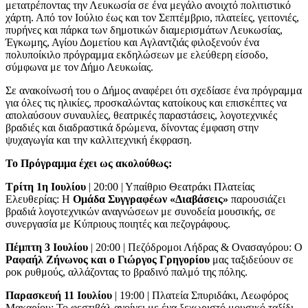
μετατρέποντας την Λευκωσία σε ένα μεγάλο ανοιχτό πολιτιστικό
χάρτη. Από τον Ιούλιο έως και τον Σεπτέμβριο, πλατείες, γειτονιές,
πυρήνες και πάρκα των δημοτικών διαμερισμάτων Λευκωσίας,
Έγκωμης, Αγίου Δομετίου και Αγλαντζιάς φιλοξενούν ένα
πολυποίκιλο πρόγραμμα εκδηλώσεων με ελεύθερη είσοδο,
σύμφωνα με τον Δήμο Λευκωίας.
Σε ανακοίνωσή του ο Δήμος αναφέρει ότι σχεδίασε ένα πρόγραμμα
για όλες τις ηλικίες, προσκαλώντας κατοίκους και επισκέπτες να
απολαύσουν συναυλίες, θεατρικές παραστάσεις, λογοτεχνικές
βραδιές και διαδραστικά δρώμενα, δίνοντας έμφαση στην
ψυχαγωγία και την καλλιτεχνική έκφραση.
Το Πρόγραμμα έχει ως ακολούθως:
Τρίτη 1η Ιουλίου
| 20:00 | Υπαίθριο Θεατράκι Πλατείας
Ελευθερίας: Η
Ομάδα Συγγραφέων «Διαβάσεις»
παρουσιάζει
βραδιά λογοτεχνικών αναγνώσεων με συνοδεία μουσικής, σε
συνεργασία με Κύπριους ποιητές και πεζογράφους.
Πέμπτη 3 Ιουλίου
| 20:00 | Πεζόδρομοι Λήδρας & Ονασαγόρου: Ο
Ραφαήλ Ζήνωνος και ο Γιώργος Γρηγορίου
μας ταξιδεύουν σε
ροκ ρυθμούς, αλλάζοντας το βραδινό παλμό της πόλης.
Παρασκευή 11 Ιουλίου
| 19:00 | Πλατεία Σπυριδάκι, Λεωφόρος
Μακαρίου: Το φεστιβάλ ανοίγει με ένα ξεχωριστό μουσικό ταξίδι