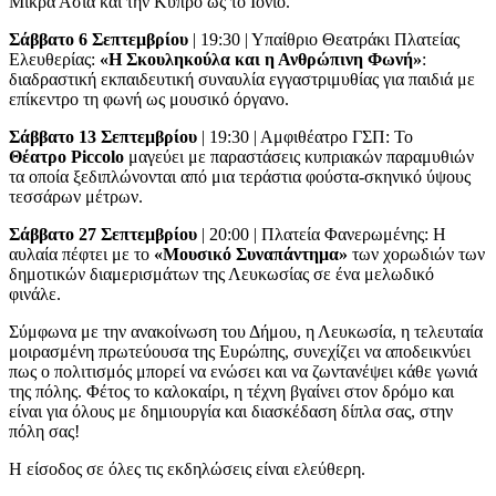
Μικρά Ασία και την Κύπρο ως το Ιόνιο.
Σάββατο 6 Σεπτεμβρίου
| 19:30 | Υπαίθριο Θεατράκι Πλατείας
Ελευθερίας:
«Η Σκουληκούλα και η Ανθρώπινη Φωνή»
:
διαδραστική εκπαιδευτική συναυλία εγγαστριμυθίας για παιδιά με
επίκεντρο τη φωνή ως μουσικό όργανο.
Σάββατο 13 Σεπτεμβρίου
| 19:30 | Αμφιθέατρο ΓΣΠ: Το
Θέατρο Piccolo
μαγεύει με παραστάσεις κυπριακών παραμυθιών
τα οποία ξεδιπλώνονται από μια τεράστια φούστα-σκηνικό ύψους
τεσσάρων μέτρων.
Σάββατο 27 Σεπτεμβρίου
| 20:00 | Πλατεία Φανερωμένης: Η
αυλαία πέφτει με το
«Μουσικό Συναπάντημα»
των χορωδιών των
δημοτικών διαμερισμάτων της Λευκωσίας σε ένα μελωδικό
φινάλε.
Σύμφωνα με την ανακοίνωση του Δήμου, η Λευκωσία, η τελευταία
μοιρασμένη πρωτεύουσα της Ευρώπης, συνεχίζει να αποδεικνύει
πως ο πολιτισμός μπορεί να ενώσει και να ζωντανέψει κάθε γωνιά
της πόλης. Φέτος το καλοκαίρι, η τέχνη βγαίνει στον δρόμο και
είναι για όλους με δημιουργία και διασκέδαση δίπλα σας, στην
πόλη σας!
Η είσοδος σε όλες τις εκδηλώσεις είναι ελεύθερη.