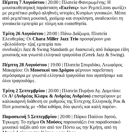
Πέμπτη 7 Αυγούστου
| 20:00 | Πλατεία Φανερωμένης: Η
μουσικοθεατρική παράσταση
«Εκείνες»
των ΡεμπεLions φωτίζει
με ρεμπέτικο ρυθμό αληθινές ιστορίες Κυπρίων γυναικών. Μέσα
από ρεμπέτικη μουσική, χιούμορ και συγκίνηση, αναδεικνύει τη
γυναικεία εμπειρία με τόλμη και ευαισθησία.
Τρίτη 26 Αυγούστου
| 20:00 | Πάνω Διάζωμα, Πλατεία
Ελευθερίας: Οι
Chara Miller Jazz Trio
προσφέρουν μια
«βελούδινη» τζαζ εμπειρία που
συνδυάζει Jazz & Swing Standards με διασκευές από διάφορα είδη
μουσικής και γνωστά ελληνικά τραγούδια (Greek Jazz & Swing).
Πέμπτη 28 Αυγούστου
| 19:00 | Πλατεία Σπυριδάκι, Λεωφόρος
Μακαρίου: Οι
Μουσικοί του Δρόμου
φέρνουν παρεΐστικη
ατμόσφαιρα με γνωστά ελληνικά τραγούδια που αγαπήσαμε και
όλοι τραγουδάμε.
Τρίτη 2 Σεπτεμβρίου
| 20:00 | Πλατεία Πυρήνα Αγ. Δομετίου:
Οι
Α² (Ανδρέας Κλαρκ & Ανδρέας Ανδρέου)
επιστρέφουν με
καλοκαιρινή διάθεση σε ρυθμούς της Έντεχνης Ελληνικής Ροκ &
Ποπ μουσικής με «Μια κιθάρα, δύο φωνές και καλή παρέα».
Παρασκευή 5 Σεπτεμβρίου
| 20:00 | Πάρκο Παύλου Ιησού,
Έγκωμη: Το σχήμα
Οι Μούσες
παρουσιάζει ένα παραδοσιακό
μουσικό ταξίδι από τον από τον Πόντο ως την Κρήτη, από τη