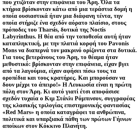
που χτιζόταν στην επιφάνεια του Άρη. Όλα τα
κτήρια βρίσκονταν κάτω από μια τεράστια δομή η
οποία ουσιαστικά ήταν μια διάφανη τέντα, την
οποία στήριζε ένα σχεδόν αόρατο πλαίσιο, στους
πρόποδες του Tharsis, δυτικά της Noctis
Labyrinthus. Η θέα από την τοποθεσία αυτή ήταν
καταπληκτική, με την πλατιά κορφή του Pavonis
Mons να διαπερνά τον μακρινό ορίζοντα στα δυτικά.
Για τους βετεράνους του Άρη, το θέαμα ήταν
μεθυστικό: βρίσκονταν στην επιφάνεια, είχαν βγει
από τα λαγούμια, είχαν αφήσει πίσω τους τα
οροπέδια και τους κρατήρες. Και μπορούσαν να
δουν μέχρι το άπειρο!» Η Λευκωσία είναι η πρώτη
πόλη στον Άρη. Κι αυτό γιατί έτσι αποφάσισε
σχεδόν τυχαία ο Κιμ Στάνλι Ρόμπινσον, συγγραφέας
της κλασικής τριλογίας επιστημονικής φαντασίας
«Red Mars» η οποία καταγράφει τα ανθρώπινα,
πολιτικά και υπαρξιακά πάθη των πρώτων Γήινων
αποίκων στον Κόκκινο Πλανήτη.