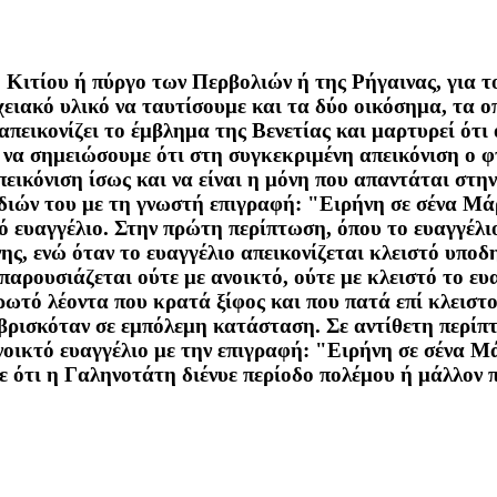
 Κιτίου ή πύργο των Περβολιών ή της Ρήγαινας, για τ
ιακό υλικό να ταυτίσουμε και τα δύο οικόσημα, τα οπ
απεικονίζει το έμβλημα της Βενετίας και μαρτυρεί ότ
ό να σημειώσουμε ότι στη συγκεκριμένη απεικόνιση ο φ
πεικόνιση ίσως και να είναι η μόνη που απαντάται στ
οδιών του με τη γνωστή επιγραφή: "Ειρήνη σε σένα Μάρ
ό ευαγγέλιο. Στην πρώτη περίπτωση, όπου το ευαγγέλι
ης, ενώ όταν το ευαγγέλιο απεικονίζεται κλειστό υπο
αρουσιάζεται ούτε με ανοικτό, ούτε με κλειστό το ευ
ρωτό λέοντα που κρατά ξίφος και που πατά επί κλειστο
ρισκόταν σε εμπόλεμη κατάσταση. Σε αντίθετη περίπτ
οικτό ευαγγέλιο με την επιγραφή: "Ειρήνη σε σένα Μ
ότι η Γαληνοτάτη διένυε περίοδο πολέμου ή μάλλον πρ