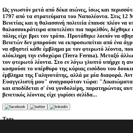
Ως γνωστόν μετά από δέκα αιώνες, ίσως και περισσό
1797 από τα στρατεύματα του Ναπολέοντα. Στις 12 
Βενετίας και η θαλασσινή πολιτεία έπαυσε πλέον να υ
θαλασσοκράτειρα αποτελέσει πια παρελθόν, δέχθηκε 
πόλης είχε βρει τον τρόπο. Προτάθηκε λοιπόν να σβη
Βενετών δεν μπορούσε να εκπροσωπείται από ένα άγρι
να σβηστεί κάθε έμβλημα με τον φτερωτό λέοντα, που
ολόκληρη την ενδοχώρα (Terra Ferma). Μεταξύ άλλω
τον φτερωτό λέοντα. Στο εν λόγω γλυπτό υπήρχε η α
κοσμούσε το υπέρθυρο της κύριας εισόδου του δουκ
έμβλημα της Γαληνοτάτης, αλλά με μία διαφορά. Αντ
Ευαγγελιστή μου" αναγραφόταν τώρα: "Δικαιώματα κα
και αποδίδεται σ' ένα γονδολιέρη, παρατηρώντας αυτ
βενετικός λέοντας είχε γυρίσει σελίδα...
Tags
ΙΣΤΟΡΙΚΟ