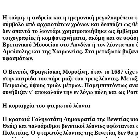
Η τόλμη, η ανδρεία και η ηγεμονική μεγαλοπρέπεια το
σύμβολο από αρχαιοτάτων χρόνων και δεσπόζει ως θέμ
δεν απαντά το λιοντάρι χρησιμοποιήθηκε ως έμβλημα 
τοιχογραφίες ή κομψοτεχνήματα, ακόμη και σε υφάσ
Βρετανικού Μουσείου στο Λονδίνο ή τον λέοντα που έ
Αμφίπολης και της Χαιρωνείας. Στα μεταξωτά βυζαντ
υφασμάτων.
Ο Βενετός Φραγκίσκος Μοροζίνη, όταν το 1687 είχε 
στην πατρίδα του πήρε μαζί του τρεις λέοντες. Μετα
Πειραιώς, ύψους τριών μέτρων. Παρεμπιπτόντως αναφέ
συνήθιζαν ν' αποκαλούν την εν λόγω πόλη και ως Port
Η κυριαρχία του φτερωτού λέοντα
Η κραταιά Γαληνοτάτη Δημοκρατία της Βενετίας υιοθ
Θεός) και πολυάριθμοι βενετικοί λέοντες υφίστανται
Πολιτείας. Ο φτερωτός λέοντας της Βενετίας δεν θα 