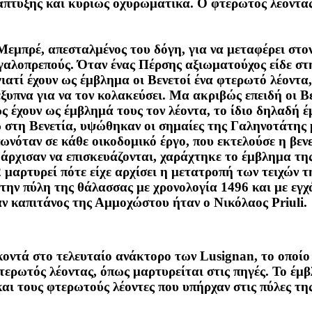
νάπτυξης και κυρίως οχυρωματικά. Ο φτερωτός λέοντας
εμπρέ, απεσταλμένος του δόγη, για να μεταφέρει στον
γαλοπρεπούς. Όταν ένας Πέρσης αξιωματούχος είδε στη
ιατί έχουν ως έμβλημα οι Βενετοί ένα φτερωτό λέοντα
ξυπνα για να τον κολακεύσει. Μα ακριβώς επειδή οι Βε
βώς έχουν ως έμβλημά τους τον λέοντα, το ίδιο δηλαδή 
 στη Βενετία, υψώθηκαν οι σημαίες της Γαληνοτάτης 
ωνόταν σε κάθε οικοδομικό έργο, που εκτελούσε η βεν
ν άρχισαν να επισκευάζονται, χαράχτηκε το έμβλημα τ
 μαρτυρεί πότε είχε αρχίσει η μετατροπή των τειχών τ
την πύλη της θάλασσας με χρονολογία 1496 και με εγχ
ταν καπιτάνος της Αμμοχώστου ήταν ο Νικόλαος Priuli.
 κοντά στο τελευταίο ανάκτορο των Lusignan, το οποίο
τερωτός λέοντας, όπως μαρτυρείται στις πηγές. Το έμ
και τους φτερωτούς λέοντες που υπήρχαν στις πύλες τ