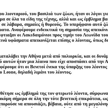
υ λιονταριού, του βασιλιά των ζώων, ήταν οι λόγοι γι
α σε όλα τα είδη της τέχνης, αλλά και ως έμβλημα β
σε λάβαρα, σημαίες ή θυρεούς. Το υπερήφανο αυτό ζώο
ματα. Αναφέρουμε ενδεικτικά τη σημασία της απεικόν
φτιαξαν οι Λακεδαιμόνιοι προς τιμήν του Λεωνίδα το
ινά υφάσματα απεικονίζεται επίσης ο λέοντας, όπως 
καταλάβει την Αθήνα μετά από πολιορκία, και οι δυνά
ξύ αυτών ήταν μια λέαινα που είχε αποσπάσει από την 
ρουμε ότι οι Βενετοί ένεκα της ύπαρξης του λέοντος 
o Leone, δηλαδή λιμάνι του λέοντος.
έτησε ως έμβλημά της τον φτερωτό λέοντα, σύμφωνα μ
 ακόμη σήμερα σε όλη την τότε βενετική επικράτεια, ω
μπορούσε να απουσιάζει, βέβαια, ούτε από τη μεγαλόνη