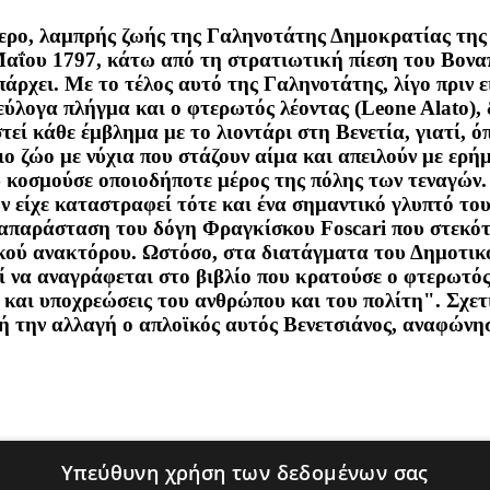
τερο, λαμπρής ζωής της Γαληνοτάτης Δημοκρατίας της 
Μαΐου 1797, κάτω από τη στρατιωτική πίεση του Βονα
πάρχει. Με το τέλος αυτό της Γαληνοτάτης, λίγο πριν 
εύλογα πλήγμα και ο φτερωτός λέοντας (Leone Alato),
στεί κάθε έμβλημα με το λιοντάρι στη Βενετία, γιατί,
ο ζώο με νύχια που στάζουν αίμα και απειλούν με ερή
 κοσμούσε οποιοδήποτε μέρος της πόλης των τεναγών. Ά
ν είχε καταστραφεί τότε και ένα σημαντικό γλυπτό τ
ναπαράσταση του δόγη Φραγκίσκου Foscari που στεκότ
ικού ανακτόρου. Ωστόσο, στα διατάγματα του Δημοτικ
ί να αναγράφεται στο βιβλίο που κρατούσε ο φτερωτός
ι υποχρεώσεις του ανθρώπου και του πολίτη". Σχετικ
ή την αλλαγή ο απλοϊκός αυτός Βενετσιάνος, αναφώνησ
Υπεύθυνη χρήση των δεδομένων σας