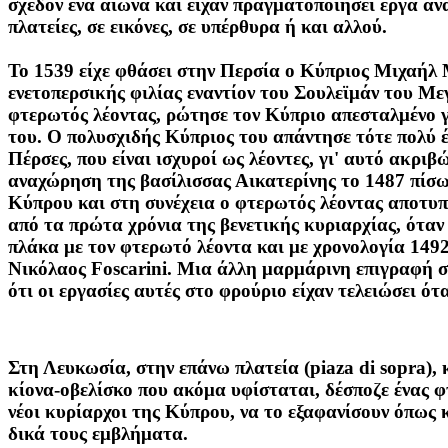
σχεδόν ένα αιώνα και είχαν πραγματοποιήσει έργα α
πλατείες, σε εικόνες, σε υπέρθυρα ή και αλλού.
Το 1539 είχε φθάσει στην Περσία ο Κύπριος Μιχαήλ Μ
ενετοπερσικής φιλίας εναντίον του Σουλεϊμάν του Με
φτερωτός λέοντας, ρώτησε τον Κύπριο απεσταλμένο γ
του. Ο πολυσχιδής Κύπριος του απάντησε τότε πολύ έ
Πέρσες, που είναι ισχυροί ως λέοντες, γι' αυτό ακρι
αναχώρηση της βασίλισσας Αικατερίνης το 1487 πίσω
Κύπρου και στη συνέχεια ο φτερωτός λέοντας αποτυπ
από τα πρώτα χρόνια της βενετικής κυριαρχίας, ότα
πλάκα με τον φτερωτό λέοντα και με χρονολογία 1492
Νικόλαος Foscarini. Mια άλλη μαρμάρινη επιγραφή σ
ότι οι εργασίες αυτές στο φρούριο είχαν τελειώσει ό
Στη Λευκωσία, στην επάνω πλατεία (piaza di sopra),
κίονα-οβελίσκο που ακόμα υφίσταται, δέσποζε ένας φ
νέοι κυρίαρχοι της Κύπρου, να το εξαφανίσουν όπως 
δικά τους εμβλήματα.