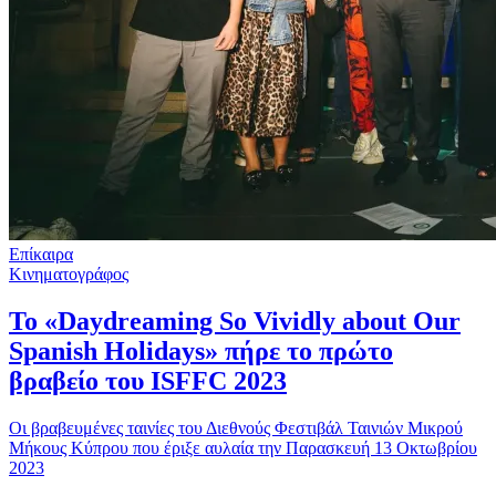
Επίκαιρα
Κινηματογράφος
Το «Daydreaming So Vividly about Our
Spanish Holidays» πήρε το πρώτο
βραβείο του ISFFC 2023
Οι βραβευμένες ταινίες του Διεθνούς Φεστιβάλ Ταινιών Μικρού
Μήκους Κύπρου που έριξε αυλαία την Παρασκευή 13 Οκτωβρίου
2023