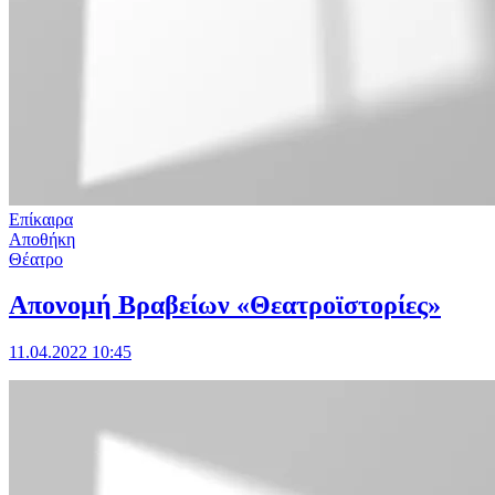
Επίκαιρα
Αποθήκη
Θέατρο
Απονομή Βραβείων «Θεατροϊστορίες»
11.04.2022 10:45