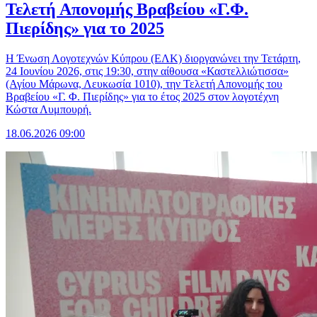
Τελετή Απονομής Βραβείου «Γ.Φ.
Πιερίδης» για το 2025
Η Ένωση Λογοτεχνών Κύπρου (ΕΛΚ) διοργανώνει την Τετάρτη,
24 Ιουνίου 2026, στις 19:30, στην αίθουσα «Καστελλιώτισσα»
(Αγίου Μάρωνα, Λευκωσία 1010), την Τελετή Απονομής του
Βραβείου «Γ. Φ. Πιερίδης» για το έτος 2025 στον λογοτέχνη
Κώστα Λυμπουρή.
18.06.2026 09:00