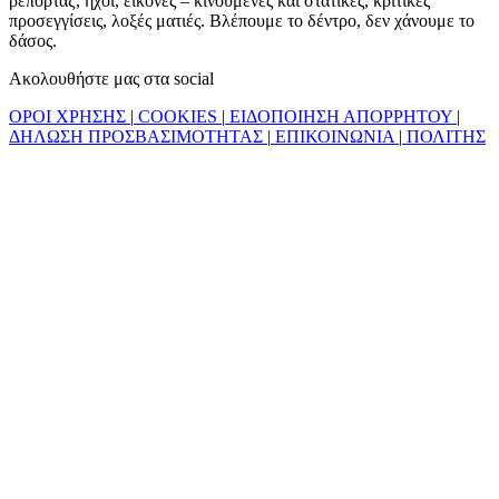
ρεπορτάζ, ήχοι, εικόνες – κινούμενες και στατικές, κριτικές
προσεγγίσεις, λοξές ματιές. Βλέπουμε το δέντρο, δεν χάνουμε το
δάσος.
Ακολουθήστε μας στα social
ΟΡΟΙ ΧΡΗΣΗΣ
|
COOKIES
|
ΕΙΔΟΠΟΙΗΣΗ ΑΠΟΡΡΗΤΟΥ
|
ΔΗΛΩΣΗ ΠΡΟΣΒΑΣΙΜΟΤΗΤΑΣ
|
ΕΠΙΚΟΙΝΩΝΙΑ
|
ΠΟΛΙΤΗΣ