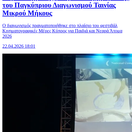
του Παγκύπριου Διαγωνισμού Ταινίας
Μικρού Μήκους
Ο διαγωνισμός πραγματοποιήθηκε στο πλαίσιο του φεστιβάλ
Κινηματογραφικές Μέρες Κύπρος για Παιδιά και Νεαρά Άτομα
2026
22.04.2026 18:01