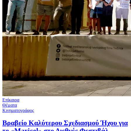
Επίκαιρα
Θέματα
Κινηματογράφος
Βραβείο Καλύτερου Σχεδιασμού Ήχου για
το «Maricel» στο Διεθνές Φεστιβάλ