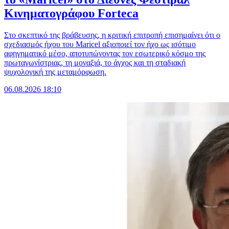
Κινηματογράφου Forteca
Στο σκεπτικό της βράβευσης, η κριτική επιτροπή επισημαίνει ότι ο
σχεδιασμός ήχου του Maricel αξιοποιεί τον ήχο ως ισότιμο
αφηγηματικό μέσο, αποτυπώνοντας τον εσωτερικό κόσμο της
πρωταγωνίστριας, τη μοναξιά, το άγχος και τη σταδιακή
ψυχολογική της μεταμόρφωση.
06.08.2026 18:10