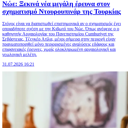
Νώε: Ξεκινά νέα μεγάλη έρευνα στον
σχηματισμό Ντουρουπινάρ της Τουρκίας
Στόχος είναι να διαπιστωθεί επιστημονικά αν ο σχηματισμός έχει
οποιαδήποτε σχέση με την Κιβωτό του Νώε. Όπως ανέφερε ο ο
καθηγητής Αρχαιολογίας του Πανεπιστημίου Cumhuriyet της
Σεβάστειας, Τζενκέρ Ατίλα, μέχρι σήμερα στην περιοχή είχαν
πραγματοποιηθεί μόνο περιορισμένες αναλύσεις εδάφους και
επιφανειακές έρευνες, χωρίς ολοκληρωμένη αρχαιολογική και
γεωλογική μελέτη.
31.07.2026 16:21