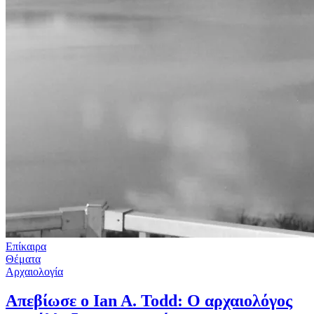
Επίκαιρα
Θέματα
Αρχαιολογία
Απεβίωσε ο Ian A. Todd: Ο αρχαιολόγος