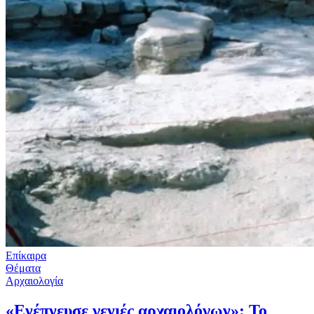
Επίκαιρα
Θέματα
Αρχαιολογία
«Ενέπνευσε γενιές αρχαιολόγων»: Το