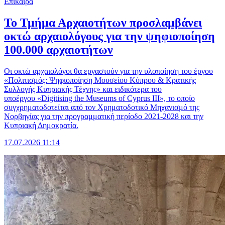
Επίκαιρα
Το Τμήμα Αρχαιοτήτων προσλαμβάνει
οκτώ αρχαιολόγους για την ψηφιοποίηση
100.000 αρχαιοτήτων
Οι οκτώ αρχαιολόγοι θα εργαστούν για την υλοποίηση του έργου
«Πολιτισμός: Ψηφιοποίηση Μουσείου Κύπρου & Κρατικής
Συλλογής Κυπριακής Τέχνης» και ειδικότερα του
υποέργου «Digitising the Museums of Cyprus III», το οποίο
συγχρηματοδοτείται από τον Χρηματοδοτικό Μηχανισμό της
Νορβηγίας για την προγραμματική περίοδο 2021-2028 και την
Κυπριακή Δημοκρατία.
17.07.2026 11:14