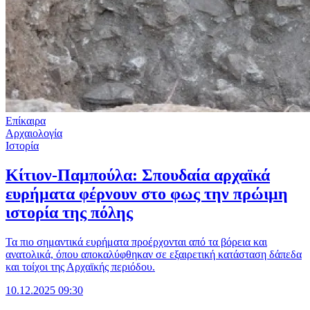
Επίκαιρα
Αρχαιολογία
Ιστορία
Κίτιον-Παμπούλα: Σπουδαία αρχαϊκά
ευρήματα φέρνουν στο φως την πρώιμη
ιστορία της πόλης
Τα πιο σημαντικά ευρήματα προέρχονται από τα βόρεια και
ανατολικά, όπου αποκαλύφθηκαν σε εξαιρετική κατάσταση δάπεδα
και τοίχοι της Αρχαϊκής περιόδου.
10.12.2025 09:30