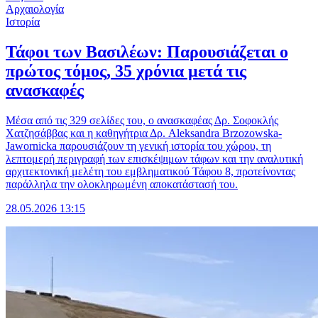
Αρχαιολογία
Ιστορία
Τάφοι των Βασιλέων: Παρουσιάζεται ο
πρώτος τόμος, 35 χρόνια μετά τις
ανασκαφές
Μέσα από τις 329 σελίδες του, ο ανασκαφέας Δρ. Σοφοκλής
Χατζησάββας και η καθηγήτρια Δρ. Aleksandra Brzozowska-
Jawornicka παρουσιάζουν τη γενική ιστορία του χώρου, τη
λεπτομερή περιγραφή των επισκέψιμων τάφων και την αναλυτική
αρχιτεκτονική μελέτη του εμβληματικού Τάφου 8, προτείνοντας
παράλληλα την ολοκληρωμένη αποκατάστασή του.
28.05.2026 13:15