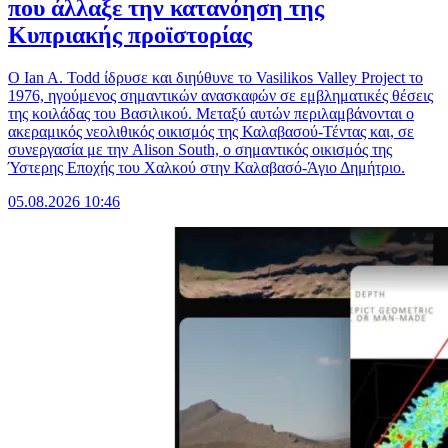
που άλλαξε την κατανόηση της
Κυπριακής προϊστορίας
Ο Ian A. Todd ίδρυσε και διηύθυνε το Vasilikos Valley Project το
1976, ηγούμενος σημαντικών ανασκαφών σε εμβληματικές θέσεις
της κοιλάδας του Βασιλικού. Μεταξύ αυτών περιλαμβάνονται ο
ακεραμικός νεολιθικός οικισμός της Καλαβασού-Τέντας και, σε
συνεργασία με την Alison South, ο σημαντικός οικισμός της
Ύστερης Εποχής του Χαλκού στην Καλαβασό-Άγιο Δημήτριο.
05.08.2026 10:46