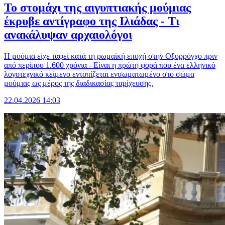
Το στομάχι της αιγυπτιακής μούμιας
έκρυβε αντίγραφο της Ιλιάδας - Τι
ανακάλυψαν αρχαιολόγοι
Η μούμια είχε ταφεί κατά τη ρωμαϊκή εποχή στην Οξυρρύγχο πριν
από περίπου 1.600 χρόνια - Είναι η πρώτη φορά που ένα ελληνικό
λογοτεχνικό κείμενο εντοπίζεται ενσωματωμένο στο σώμα
μούμιας ως μέρος της διαδικασίας ταρίχευσης.
22.04.2026 14:03