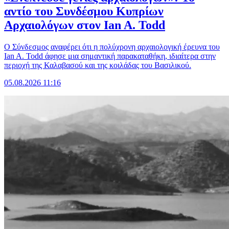
αντίο του Συνδέσμου Κυπρίων
Αρχαιολόγων στον Ian A. Todd
Ο Σύνδεσμος αναφέρει ότι η πολύχρονη αρχαιολογική έρευνα του
Ian A. Todd άφησε μια σημαντική παρακαταθήκη, ιδιαίτερα στην
περιοχή της Καλαβασού και της κοιλάδας του Βασιλικού.
05.08.2026 11:16