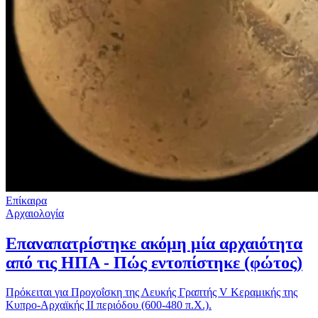
Επίκαιρα
Αρχαιολογία
Επαναπατρίστηκε ακόμη μία αρχαιότητα
από τις ΗΠΑ - Πώς εντοπίστηκε (φώτος)
Πρόκειται για Προχοΐσκη της Λευκής Γραπτής V Κεραμικής της
Κυπρο-Αρχαϊκής IΙ περιόδου (600-480 π.Χ.).