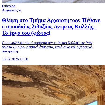
Επίκαιρα
Αρχαιολογία
Θλίψη στο Τμήμα Αρχαιοτήτων: Πέθανε
ο σπουδαίος λιθοξόος Αντρέας Καλλής -
Το έργο του (φώτος)
Οι συνάδελφοί του θυμούνται τον «μάστρο Καλλή» ως έναν
άριστο λιθοξόο, αληθινό άνθρωπο, καλό φίλο και εξαιρετικό
συνεργάτη.
10.07.2026 13:50