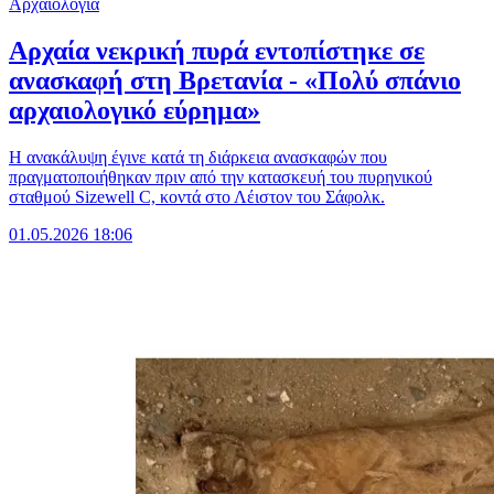
Αρχαιολογία
Αρχαία νεκρική πυρά εντοπίστηκε σε
ανασκαφή στη Βρετανία - «Πολύ σπάνιο
αρχαιολογικό εύρημα»
Η ανακάλυψη έγινε κατά τη διάρκεια ανασκαφών που
πραγματοποιήθηκαν πριν από την κατασκευή του πυρηνικού
σταθμού Sizewell C, κοντά στο Λέιστον του Σάφολκ.
01.05.2026 18:06