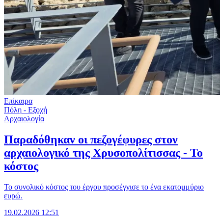
Επίκαιρα
Πόλη - Εξοχή
Αρχαιολογία
Παραδόθηκαν οι πεζογέφυρες στον
αρχαιολογικό της Χρυσοπολίτισσας - Το
κόστος
Το συνολικό κόστος του έργου προσέγγισε το ένα εκατομμύριο
ευρώ.
19.02.2026 12:51