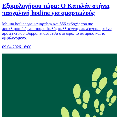
Εξομολογήσου τώρα: Ο Κατελάν στήνει
πασχαλινή hotline για αμαρτωλούς
Με μια hotline για «αμαρτίες» και 666 εκδοχές του πιο
προκλητικού έργου του, ο Ιταλός καλλιτέχνης επανέρχεται με ένα
πρότζεκτ που ισορροπεί ανάμεσα στο ιερό, το σατιρικό και το
αμφιλεγόμενο.
09.04.2026 16:00