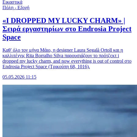
Εικαστικά
Πόλη - Εξοχή
«I DROPPED MY LUCKY CHARM» |
Σειρά εργαστηρίων στο Endrosia Project
Space
Καθ' όλο τον μήνα Μάιο, η designer Laura Segalà Ortoll και η
καλλιτέχνις Rita Borralho Silva παρουσιάζουν το πρότζεκτ i
dropped my lucky charm, and now everything is out of control στο
Endrosia Project Space (Τρικούπη 68, 1016).
05.05.2026 11:15