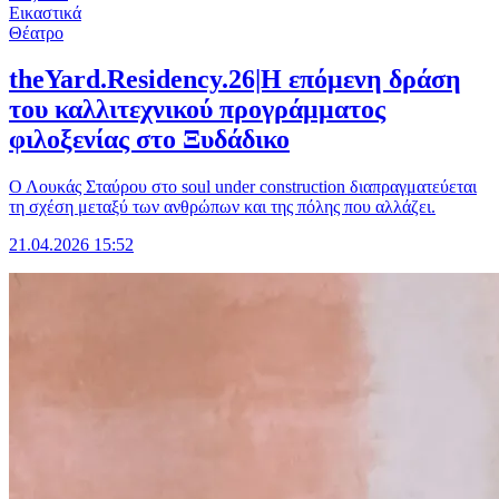
Εικαστικά
Θέατρο
theYard.Residency.26|Η επόμενη δράση
του καλλιτεχνικού προγράμματος
φιλοξενίας στο Ξυδάδικο
Ο Λουκάς Σταύρου στο soul under construction διαπραγματεύεται
τη σχέση μεταξύ των ανθρώπων και της πόλης που αλλάζει.
21.04.2026 15:52