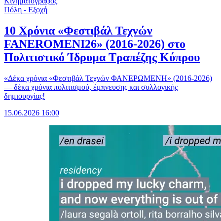
Κινηματογράφος
Πόλη - Εξοχή
10 Χρόνια «Φεστιβάλ Τεχνών
FANEROMENI26» (2016-2026) στο
Πολιτιστικό Ίδρυμα Τραπέζης Κύπρου
«Δέκα χρόνια «Φεστιβάλ Τεχνών ΦΑΝΕΡΩΜΕΝΗ» (2016-2026)
— δέκα χρόνια πολιτισμού, έμπνευσης και συλλογικής
δημιουργίας!
15.06.2026 16:00