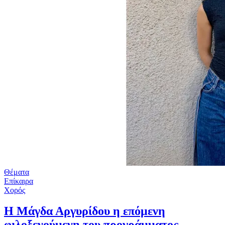
Θέματα
Επίκαιρα
Χορός
Η Μάγδα Αργυρίδου η επόμενη
φιλοξενούμενη του προγράμματος