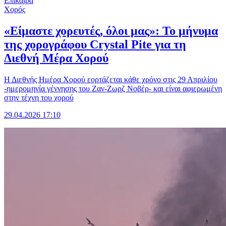
Επίκαιρα
Χορός
«Είμαστε χορευτές, όλοι μας»: Το μήνυμα
της χορογράφου Crystal Pite για τη
Διεθνή Μέρα Χορού
Η Διεθνής Ημέρα Χορού εορτάζεται κάθε χρόνο στις 29 Απριλίου
-ημερομηνία γέννησης του Ζαν-Ζωρζ Νοβέρ- και είναι αφιερωμένη
στην τέχνη του χορού
29.04.2026 17:10