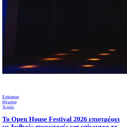
Επίκαιρα
Θέματα
Χορός
Το Open House Festival 2026 επιστρέφει
με διεθνείς συμμετοχές και επίκεντρο το