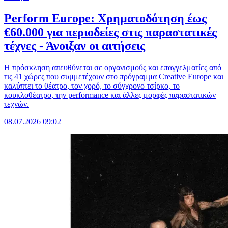
Perform Europe: Χρηματοδότηση έως
€60.000 για περιοδείες στις παραστατικές
τέχνες - Άνοιξαν οι αιτήσεις
Η πρόσκληση απευθύνεται σε οργανισμούς και επαγγελματίες από
τις 41 χώρες που συμμετέχουν στο πρόγραμμα Creative Europe και
καλύπτει το θέατρο, τον χορό, το σύγχρονο τσίρκο, το
κουκλοθέατρο, την performance και άλλες μορφές παραστατικών
τεχνών.
08.07.2026 09:02