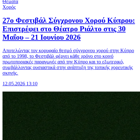
Θέματα
Χορός
27ο Φεστιβάλ Σύγχρονου Χορού Κύπρου:
Επιστρέφει στο Θέατρο Ριάλτο στις 30
Μαΐου – 21 Ιουνίου 2026
Αποτελώντας τον κορυφαίο θεσμό σύγχρονου χορού στην Κύπρο
από το 1998, το Φεστιβάλ φέρνει κάθε χρόνο στο κοινό
πρωτοποριακές παραγωγές από την Κύπρο και το εξωτερικό,
συμβάλλοντας ουσιαστικά στην ανάπτυξη της τοπικής χορευτικής
σκηνής.
12.05.2026 13:10