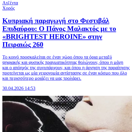
Ατζέντα
Χορός
Κυπριακή παραγωγή στο Φεστιβάλ
Επιδαύρου: Ο Πάνος Μαλακτός με το
«BRIGHTEST HEROINE» στην
Πειραιώς 260
Το κοινό προσκαλείται σε έναν χώρο όπου τα όρια μεταξύ
ψηφιακής και φυσικής πραγματικότητας θολώνουν, όπου η μάχη
και ο απόηχός της συνυπάρχουν, και όπου η άρνηση της παραίτησης
προτείνεται ως μία χειρονομία αντίστασης σε έναν κόσμο που όλο
και περισσότερο μοιάζει να μας τρολάρει.
30.04.2026 14:53