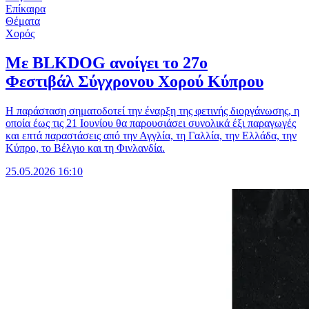
Επίκαιρα
Θέματα
Χορός
Με BLKDOG ανοίγει το 27ο
Φεστιβάλ Σύγχρονου Χορού Κύπρου
Η παράσταση σηματοδοτεί την έναρξη της φετινής διοργάνωσης, η
οποία έως τις 21 Ιουνίου θα παρουσιάσει συνολικά έξι παραγωγές
και επτά παραστάσεις από την Αγγλία, τη Γαλλία, την Ελλάδα, την
Κύπρο, το Βέλγιο και τη Φινλανδία.
25.05.2026 16:10