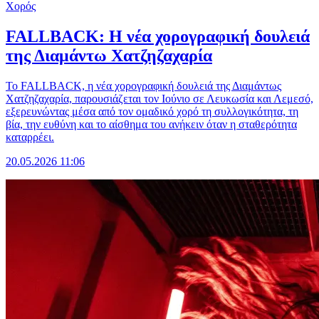
Χορός
FALLBACK: Η νέα χορογραφική δουλειά
της Διαμάντω Χατζηζαχαρία
Το FALLBACK, η νέα χορογραφική δουλειά της Διαμάντως
Χατζηζαχαρία, παρουσιάζεται τον Ιούνιο σε Λευκωσία και Λεμεσό,
εξερευνώντας μέσα από τον ομαδικό χορό τη συλλογικότητα, τη
βία, την ευθύνη και το αίσθημα του ανήκειν όταν η σταθερότητα
καταρρέει.
20.05.2026 11:06