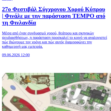
27ο Φεστιβάλ Σύγχρονου Χορού Κύπρου
| Φινάλε με την παράσταση TEMPO από
τη Φινλανδία
Μέσα από έναν συνδυασμό χορού, θεάτρου και σκηνικών
ψευδαισθήσεων, η παράσταση προσκαλεί το κοινό να αναλογιστεί
πώς βιώνουμε τον χρόνο και πώς αυτός διαμορφώνει την
καθημερινή μας εμπειρία.
09.06.2026 12:00