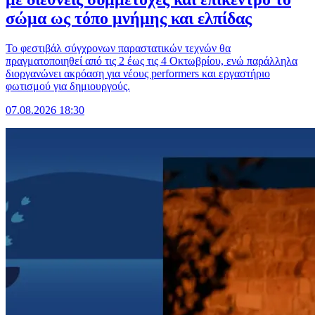
σώμα ως τόπο μνήμης και ελπίδας
Το φεστιβάλ σύγχρονων παραστατικών τεχνών θα
πραγματοποιηθεί από τις 2 έως τις 4 Οκτωβρίου, ενώ παράλληλα
διοργανώνει ακρόαση για νέους performers και εργαστήριο
φωτισμού για δημιουργούς.
07.08.2026 18:30