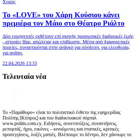
Χορός
Το «LOVE» του Χάρη Κούσιου κάνει
πρεμιέρα τον Μάιο στο Θέατρο Ριάλτο
Δύο ερμηνευτές εκθέτουν επί σκηνής προσωπικές διαδρομές ζωής
- ιστορίες βίας, απώλειας και επιβίωσης. Μέσα από διαφορετικές
πορείες, συναντιούνται στην ανάγκη για σύνδεση, για ελευθερία,
για αγάπη.
22.04.2026 13:33
Τελευταία νέα
Το «Παράθυρο» είναι το πολιτιστικό ένθετο της εφημερίδας
Πολίτης [Κύπρος] και του διαδικτυακού πόρταλ
www.politis.com.cy. Ειδήσεις, συνεντεύξεις, συναντήσεις,
ρεπορτάζ, ήχοι, εικόνες – κινούμενες και στατικές, κριτικές
προσεγγίσεις, λοξές ματιές. Βλέπουμε το δέντρο, δεν χάνουμε το