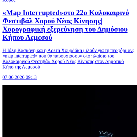
«Map Interrupted»στο 22ο Καλοκαιρινό
Φεστιβάλ Χορού Νέας Κίνησης|
Χορογραφική εξερεύνηση του Δημόσιου
Κήπου Λεμεσού
Η Ιόλη Κασκάνη και η Αρετή Χουρδάκη μιλούν για τη περφόρμανς
«map interrupted» που θα παρουσιάσουν στο πλαίσιο του
Καλοκαιρινού Φεστιβάλ Χορού Νέας Κίνησης στον Δημοτικό
Κήπο της Λεμεσού
07.06.2026 09:13