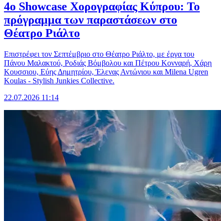
4ο Showcase Χορογραφίας Κύπρου: Το
πρόγραμμα των παραστάσεων στο
Θέατρο Ριάλτο
Επιστρέφει τον Σεπτέμβριο στο Θέατρο Ριάλτο, με έργα του
Πάνου Μαλακτού, Ροδιάς Βόμβολου και Πέτρου Κονναρή, Χάρη
Κουσσιου, Εύης Δημητρίου, Έλενας Αντώνιου και Milena Ugren
Koulas - Stylish Junkies Collective.
22.07.2026 11:14