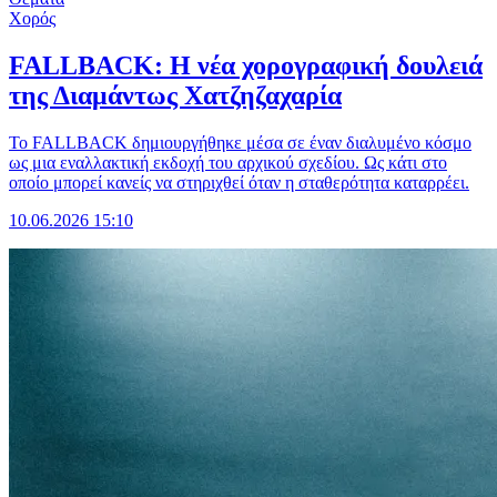
Χορός
FALLBACK: Η νέα χορογραφική δουλειά
της Διαμάντως Χατζηζαχαρία
Το FALLBACK δημιουργήθηκε μέσα σε έναν διαλυμένο κόσμο
ως μια εναλλακτική εκδοχή του αρχικού σχεδίου. Ως κάτι στο
οποίο μπορεί κανείς να στηριχθεί όταν η σταθερότητα καταρρέει.
10.06.2026 15:10