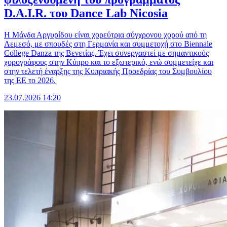
D.A.I.R. του Dance Lab Nicosia
Η Μάγδα Αργυρίδου είναι χορεύτρια σύγχρονου χορού από τη
Λεμεσό, με σπουδές στη Γερμανία και συμμετοχή στο Biennale
College Danza της Βενετίας. Έχει συνεργαστεί με σημαντικούς
χορογράφους στην Κύπρο και το εξωτερικό, ενώ συμμετείχε και
στην τελετή έναρξης της Κυπριακής Προεδρίας του Συμβουλίου
της ΕΕ το 2026.
23.07.2026 14:20