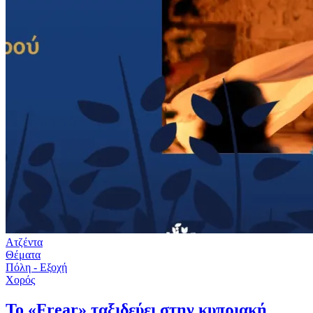
Ατζέντα
Θέματα
Πόλη - Εξοχή
Χορός
To «Frear» ταξιδεύει στην κυπριακή